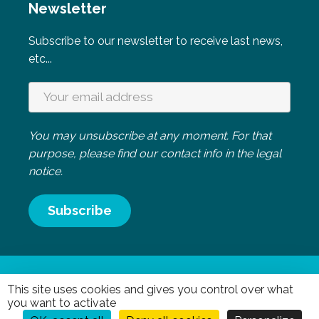
Newsletter
Subscribe to our newsletter to receive last news,
etc...
You may unsubscribe at any moment. For that
purpose, please find our contact info in the legal
notice.
Mentions légales
|
Politique de confidentialité
- Réalisation
This site uses cookies and gives you control over what
you want to activate
Mediapilote Normandie