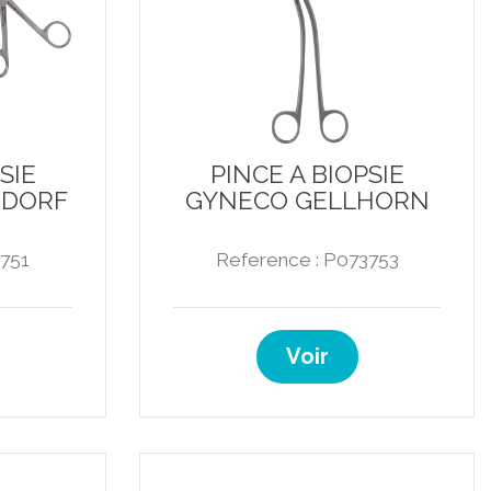
SIE
PINCE A BIOPSIE
NDORF
GYNECO GELLHORN
3751
Reference : P073753
Voir