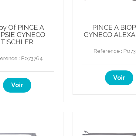
py Of PINCE A
PINCE A BIOP
OPSIE GYNECO
GYNECO ALEX
TISCHLER
Reference : P07
erence : P073764
Voir
Voir