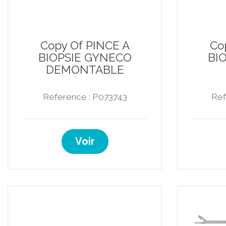
Copy Of PINCE A
Co
BIOPSIE GYNECO
BI
DEMONTABLE
Reference : P073743
Ref
Voir