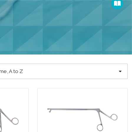

e, A to Z