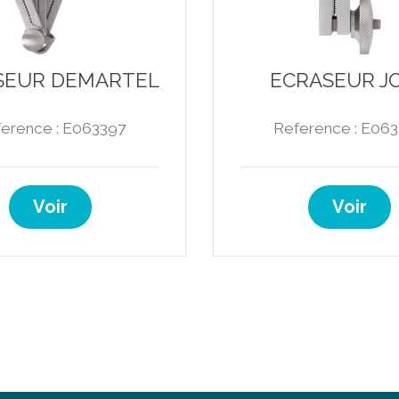
SEUR DEMARTEL
ECRASEUR J
erence : E063397
Reference : E06
Voir
Voir