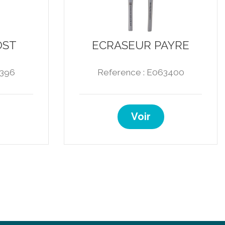
OST
ECRASEUR PAYRE
3396
Reference : E063400
Voir