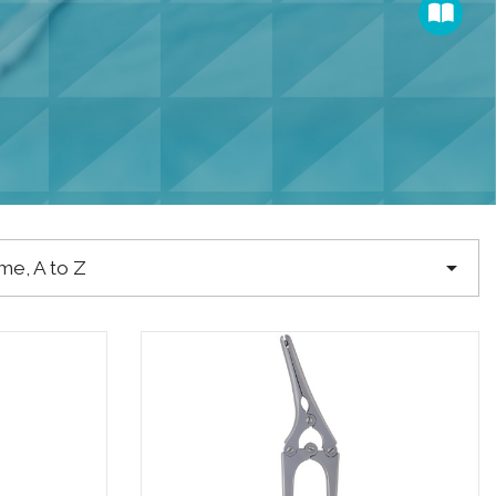

e, A to Z